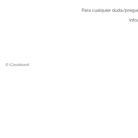
Para cualquier duda/pregun
inf
© iCaseboard